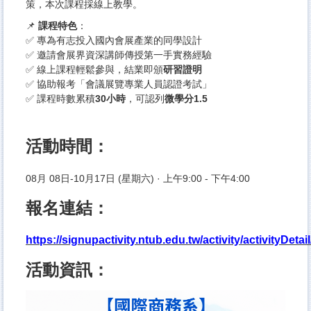
策，本次課程採線上教學。
📌
課程特色
：
✅ 專為有志投入國內會展產業的同學設計
✅ 邀請會展界資深講師傳授第一手實務經驗
✅ 線上課程輕鬆參與，結業即頒
研習證明
✅ 協助報考「會議展覽專業人員認證考試」
✅ 課程時數累積
30小時
，可認列
微學分1.5
活動時間：
08月 08日-10月17日 (星期六) · 上午9:00 - 下午4:00
報名連結：
https://signupactivity.ntub.edu.tw/activity/activityDetai
活動資訊：