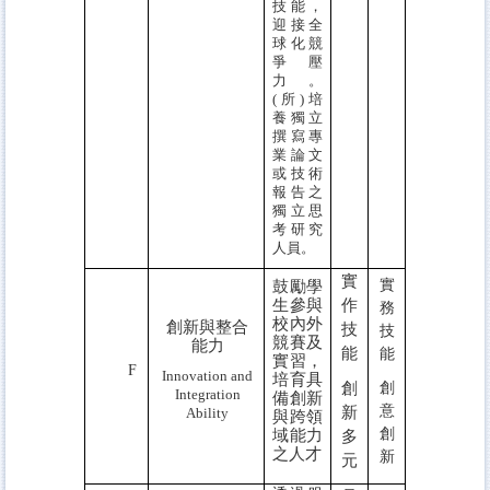
技能，
迎接全
球化競
爭壓
力。
(所)培
養獨立
撰寫專
業論文
或技術
報告之
獨立思
考研究
人員。
實
實
鼓勵學
生參與
作
務
校內外
創新與整合
技
技
競賽及
能力
能
能
實習，
F
Innovation and
培育具
創
創
Integration
備創新
意
新
Ability
與跨領
創
域能力
多
之人才
新
元