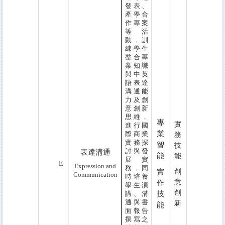
發表、
產學合
作專案
等活
動，訓
練學生
整合專
業知識
與中英
語表達
溝通能
力及創
意創新
思維，
專
實
進行國
業
際商業
務
實務探
智
技
討與發
表達溝通
能
能
展實
E
Expression and
務，同
實
創
Communication
時培養
意
作
學生演
創
講、溝
技
通與書
新
能
面報告
撰寫之