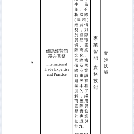
生蒐
集、分
析國際
(
區域
)
經貿情
勢，對
於國際
專
貿易環
業
境、國
際商業
國際經貿知
智
實
文化、
識與實務
能
務
國際禮
A
International
儀及國
技
實
Trade
Expertise
際商業
能
務
and Practice
時事議
題等有
技
基本程
能
度的了
解，繼
而應用
國際貿
易實務
的專業
知識與
能力。