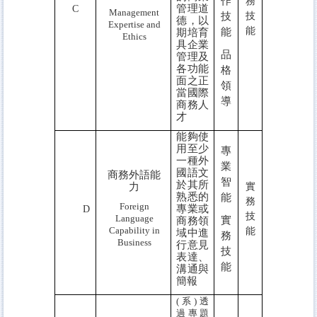
作
務
管理道
C
Management
技
技
德，以
Expertise
and
能
能
期培育
Ethics
具企業
品
管理及
各功能
格
面之正
領
當國際
導
商務人
才
能夠使
用至少
專
一種外
業
國語文
商務外語能
智
於其所
力
實
熟悉的
能
務
Foreign
專業或
D
技
Language
實
商務領
Capability in
能
域中進
務
Business
行意見
技
表達、
能
溝通與
簡報
(系)透
過專題