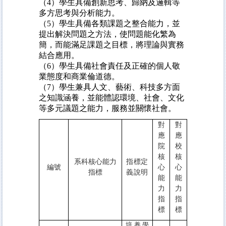
（4）學生具備創新思考、歸納及邏輯等
多方思考與分析能力。
（5）學生具備各類課題之整合能力，並
提出解決問題之方法，使問題能化繁為
簡，而能滿足課題之目標，將理論與實務
結合應用。
（6）學生具備社會責任及正確的個人敬
業態度和商業倫道德。
（7）學生兼具人文、藝術、科技多方面
之知識涵養，並能體認環境、社會、文化
等多元議題之能力，服務並關懷社會。
對
對
應
應
院
校
核
核
系科核心能力
指標定
編號
心
心
指標
義說明
能
能
力
力
指
指
標
標
培養學