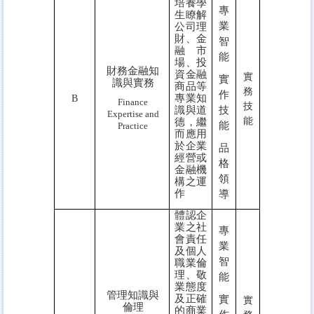
培養學
專
生瞭解
業
公司理
財、金
智
融市
能
場、投
財務金融知
資金融
實
實
識與實務
商品等
務
作
專業知
B
Finance
技
識與道
技
Expertise
and
能
德，繼
能
Practice
而應用
於企業
品
經營或
格
金融機
領
構之運
作
導
體認企
業之社
專
會責任
業
及個人
智
職業倫
理、敬
能
業態度
管理知識與
及正確
實
實
倫理
的商業