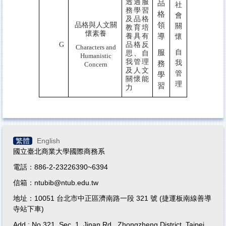
透過服
品
社
務學習
格
會
及品格
品格與人文關
領
關
教育培
懷素養
養具有
導
懷
G
品格反
Characters and
服
自
思、自
Humanistic
我管理
我
務
Concern
及人文
管
學
關懷能
理
習
力
繁體
English
國立臺北商業大學國際商務系
電話：886-2-23226390~6394
信箱：ntubib@ntub.edu.tw
地址：10051 台北市中正區濟南路一段 321 號 (捷運板南線善導
寺站下車)
Add.: No.321, Sec. 1, Jinan Rd., Zhongzheng District, Taipei