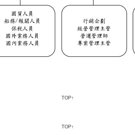
TOP↑
TOP↑