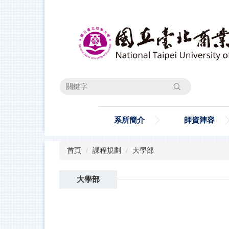
跳
到
主
要
內
容
區
搜尋
系所簡介
師資陣容
首頁
課程規劃
大學部
大學部