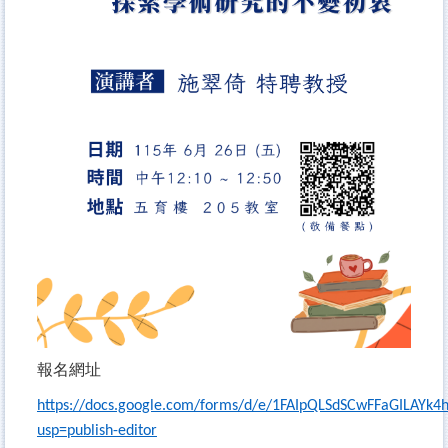
報名網址
https://docs.google.com/forms/d/e/1FAIpQLSdSCwFFaGILAYk4h
usp=publish-editor