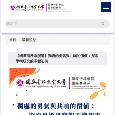
跳
到
主
要
搜尋
內
容
區
首頁
最新消息
【國際商務系演講】獨處的勇氣與共鳴的價值：探索
學術研究的不變初衷