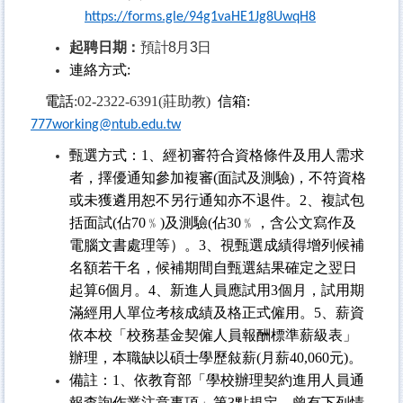
https://forms.gle/94g1vaHE1Jg8UwqH8
起聘日期：
預計8月3日
連絡方式:
電話
:02-2322-6391(
莊助教)
信箱:
777working@ntub.edu.tw
甄選方式：1、經初審符合資格條件及用人需求
者，擇優通知參加複審(面試及測驗)，不符資格
或未獲遴用恕不另行通知亦不退件。2、複試包
括面試(佔70﹪)及測驗(佔30﹪，含公文寫作及
電腦文書處理等）。3、視甄選成績得增列候補
名額若干名，候補期間自甄選結果確定之翌日
起算6個月。4、新進人員應試用3個月，試用期
滿經用人單位考核成績及格正式僱用。5、薪資
依本校「校務基金契僱人員報酬標準薪級表」
辦理，本職缺以碩士學歷敍薪(月薪40,060元)。
備註：1、依教育部「學校辦理契約進用人員通
報查詢作業注意事項」第3點規定，曾有下列情