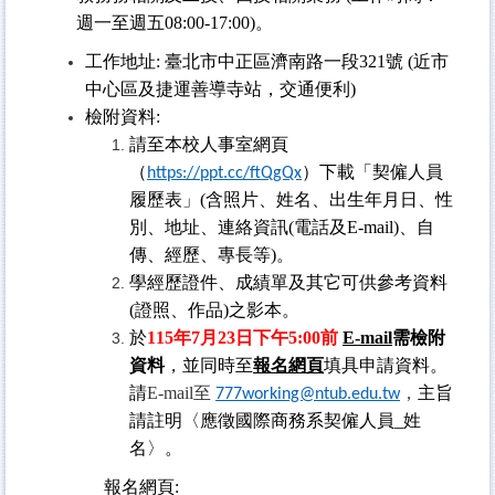
週一至週五08:00-17:00)。
工作地址: 臺北市中正區濟南路一段321號 (近市
中心區及捷運善導寺站，交通便利)
檢附資料:
請至本校人事室網頁
（
）下載「契僱人員
https://ppt.cc/ftQgQx
履歷表」(含照片、姓名、出生年月日、性
別、地址、連絡資訊(電話及E-mail)、自
傳、經歷、專長等)。
學經歷證件、成績單及其它可供參考資料
(證照、作品)之影本。
於
115
年7月23日下午5:00前
E-mail
需檢附
資料
，並同時至
報名網頁
填具申請資料。
請
E-mail
至
，
主旨
777working@ntub.edu.tw
請註明〈應徵國際商務系契僱人員_姓
名〉。
報名網頁: