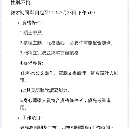
性別:不拘
徵才期間:即日起至115年7月23日 下午5:00
資格條件:
1.
碩士學歷。
2.
積極主動、服務熱心，必要時需能配合加班。
3.
能獨立完成並統整交辦業務。
4.
要求專長:
(1)
熟悉公文寫作、電腦文書處理、網頁設計與維
護。
(2)
具英語聽說讀寫能力。
5.
身心障礙人員符合資格條件者，優先考量進
用。
工作項目:
教務務相關及二技、四技相關業務 (工作時間：