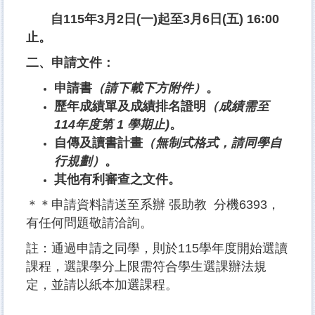
自115年3月2日(一)起至3月6日(五) 16:00
止。
二、申請文件：
申請書
（請下載下方附件）
。
歷年成績單及成績排名證明
（成績需至
114年度第 1 學期止)
。
自傳及讀書計畫
（無制式格式，請同學自
行規劃）
。
其他有利審查之文件。
＊＊申請資料請送至系辦 張助教 分機6393，
有任何問題敬請洽詢。
註：通過申請之同學，則於115學年度開始選讀
課程，選課學分上限需符合學生選課辦法規
定，並請以紙本加選課程。