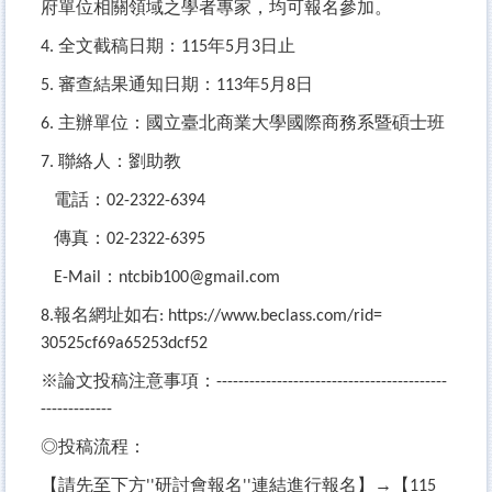
府單位相關領域之學者專家，均可報名參加。
全文截稿日期：
年
月
日止
4.
115
5
3
審查結果通知日期：
年
月
日
5.
113
5
8
主辦單位：國立臺北商業大學國際商務系暨碩士班
6.
聯絡人：劉助教
7.
電話：
02-2322-6394
傳真：
02-2322-6395
：
E-Mail
ntcbib100@gmail.com
報名網址如右
8.
:
https://www.beclass.com/rid=
30525cf69a65253dcf52
※論文投稿注意事項：
------------------------------------------
-------------
◎投稿流程：
【請先至下方
研討會報名
連結進行報名】→【
''
''
115