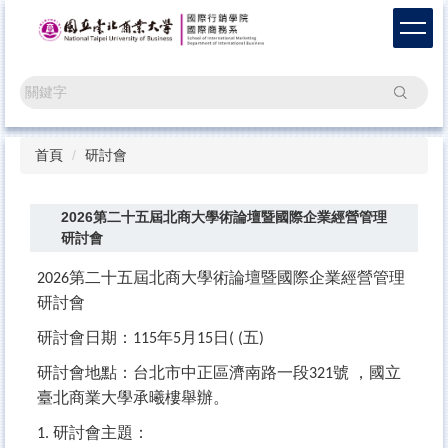
跳
到
主
要
搜尋
內
容
區
首頁
研討會
2026第二十五屆北商大學術論壇暨國際企業經營管理
研討會
第二十五屆北商大學術論壇暨國際企業經營管理
2026
研討會
研討會日期：
年
月
日
五
115
5
15
( (
)
研討會地點：台北市中正區濟南路一段
號
，國立
321
臺北商業大學承曦樓舉辦。
研討會主題：
1.