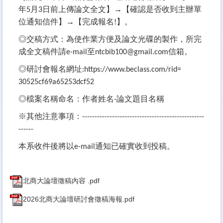
年
月
日前上傳論文全文】→【確認是否收到主辦單
5
3
位通知信件】→【完成報名
】。
!
◎交稿方式：為使作業方便及論文光碟的製作，所完
成全文稿件請
至
信箱。
e-mail
ntcbib100@gmail.com
◎研討會報名網址
:
https://www.beclass.com/rid=
30525cf69a65253dcf52
◎檔案名稱命名：作者姓名
論文題目名稱
-
※其他注意事項：
-------------------------------------------------
------
本系收件後將以
通知已確實收到投稿。
e-mail
北商大論壇徵稿內容 .pdf
2026北商大論壇研討會徵稿海報.pdf