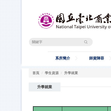
跳
到
主
要
內
容
區
搜尋
系所簡介
師資陣容
首頁
學生資源
升學就業
升學就業