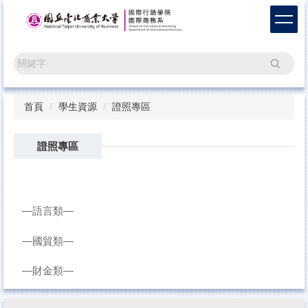
跳
到
主
要
搜尋
內
容
區
首頁
學生資源
證照專區
證照專區
—語言類—
—國貿類—
—財金類—