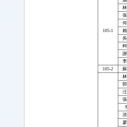
林
張
何
105-1
賴
吳
柯
謝
李
105-2
蘇
林
郭
汪
張
洪
廖