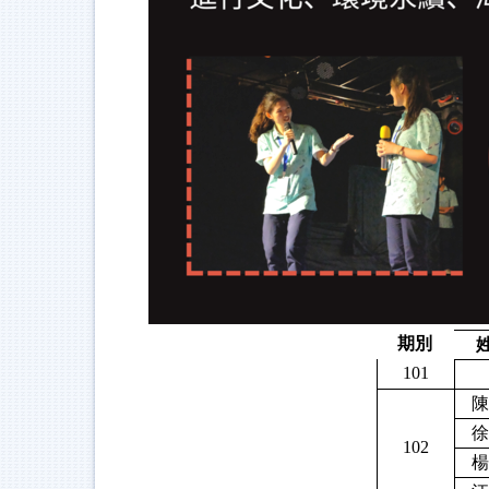
期別
101
陳
徐
102
楊