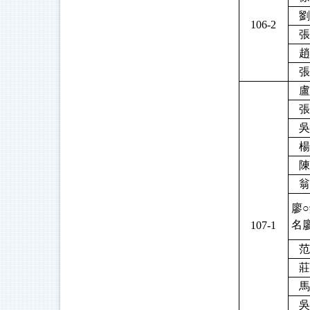
劉
106-2
張
趙
張
盧
張
吳
楊
陳
翁
廖○
名廖
107-1
范
莊
馬
吳