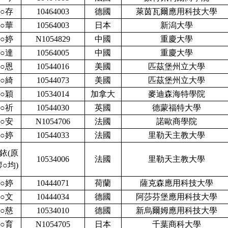
○存
10464003
德國
萊茵瓦爾應用科技大學
○華
10564003
日本
新潟大學
○婷
N1054829
中國
重慶大學
○達
10564005
中國
重慶大學
○恩
10544016
美國
匹茲堡州立大學
○綺
10544073
美國
匹茲堡州立大學
○穎
10534014
加拿大
麥迪森海特學院
○祈
10544030
英國
德蒙福特大學
○安
N1054706
法國
諾歐商學院
○婷
10544033
法國
里勒天主教大學
銥(原
10534006
法國
里勒天主教大學
○均)
○婷
10444071
荷蘭
薩克森應用科技大學
○文
10444034
德國
阿莎芬堡應用科技大學
○慈
10534010
德國
新烏爾姆應用科技大學
○育
N1054705
日本
千葉商科大學