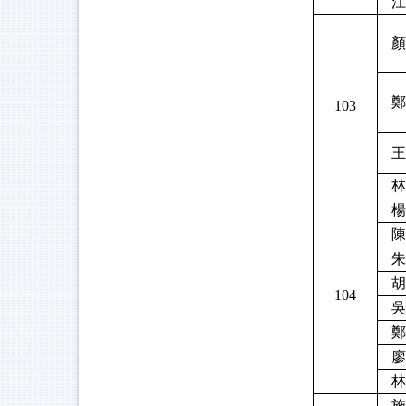
江
顏
鄭
103
王
林
楊
陳
朱
胡
104
吳
鄭
廖
林
施