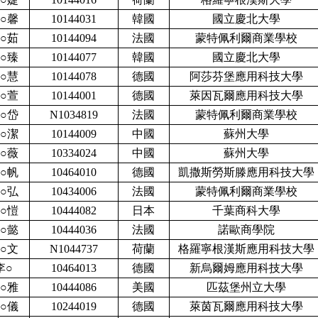
○馨
10144031
韓國
國立慶北大學
○茹
10144094
法國
蒙特佩利爾商業學校
○臻
10144077
韓國
國立慶北大學
○慧
10144078
德國
阿莎芬堡應用科技大學
○萱
10144001
德國
萊因瓦爾應用科技大學
○岱
N1034819
法國
蒙特佩利爾商業學校
○潔
10144009
中國
蘇州大學
○薇
10334024
中國
蘇州大學
○帆
10464010
德國
凱撒斯勞斯滕應用科技大學
○弘
10434006
法國
蒙特佩利爾商業學校
○愷
10444082
日本
千葉商科大學
○懿
10444036
法國
諾歐商學院
○文
N1044737
荷蘭
格羅寧根漢斯應用科技大學
李○
10464013
德國
新烏爾姆應用科技大學
○雅
10444086
美國
匹茲堡州立大學
○儀
10244019
德國
萊茵瓦爾應用科技大學