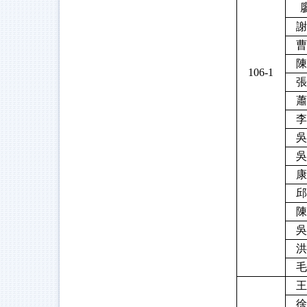
謝
曹
陳
106-1
張
蕭
李
吳
吳
康
邱
陳
吳
洪
毛
王
徐