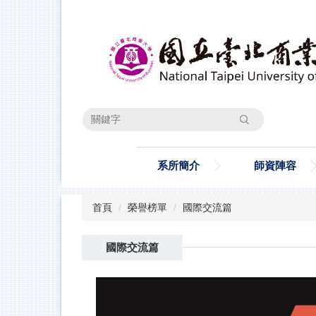
跳
到
主
要
內
容
區
搜尋
系所簡介
師資陣容
首頁
榮譽榜單
國際交流篇
國際交流篇