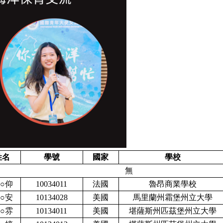
姓名
學號
國家
學校
無
○仰
10034011
法國
魯昂商業學校
○安
10134028
美國
馬里蘭州霜堡州立大學
○雰
10134011
美國
堪薩斯州匹茲堡州立大學