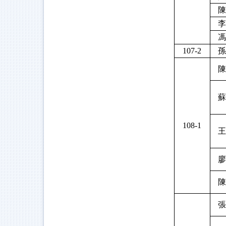
陳
李
馮
107-2
孫
陳
蘇
108-1
王
廖
陳
張