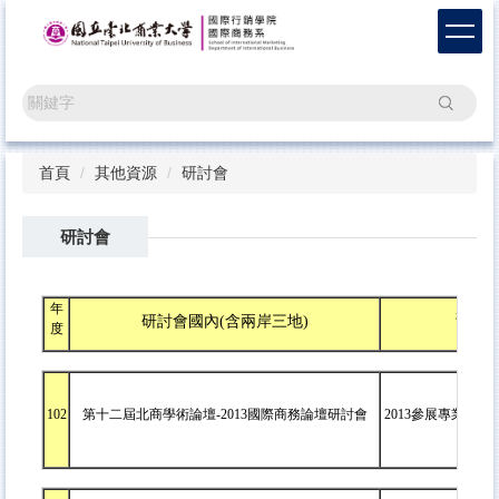
跳
到
主
要
搜尋
內
容
區
首頁
其他資源
研討會
研討會
年
研習
研討會國內(含兩岸三地)
度
102
第十二屆北商學術論壇-2013國際商務論壇研討會
2013參展專業人才