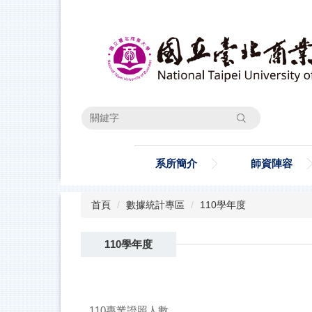
跳
到
主
要
內
容
區
搜尋
系所簡介
師資陣容
首頁
數據統計專區
110學年度
110學年度
110專業證照人數