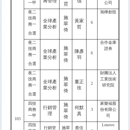
籌管理
強
一甲
公司
霓
夜二
旭樺創投
施
技商
全球產
黃家
6
翠
務一
業分析
哲
倚
合選
夜二
合作金庫
施
技商
證券
全球產
陳彥
6
翠
務一
業分析
羽
倚
合選
夜二
財團法人
施
技商
工業技術
全球產
董正
2
翠
務一
研究院
業分析
玫
倚
合選
四技
家樂福股
施
行銷管
何默
商務
3
份有限公
翠
理
真
一甲
司
倚
103
四技
Lenovo
行銷管
施翠
蔡佳