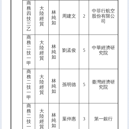
商
務
大
中菲行航空
林
四
陸
周建文
2
股份有限公
純
技
經
司
如
三
貿
乙
商
務
大
林
二
陸
中華經濟研
劉孟俊
5
純
技
經
究院
如
一
貿
甲
商
務
大
林
二
陸
臺灣經濟研
孫明德
5
純
技
經
究院
如
一
貿
甲
商
務
大
林
二
陸
葉仲惠
3
第一銀行
純
技
經
如
一
貿