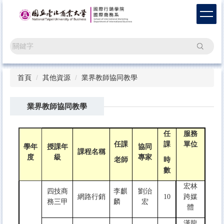
跳
到
主
要
搜尋
內
容
區
首頁
其他資源
業界教師協同教學
業界教師協同教學
任
服務
任課
課
單位
學年
授課年
協同
課程名稱
度
級
專家
老師
時
數
宏林
四技商
李麒
劉治
網路行銷
10
跨媒
務三甲
麟
宏
體
漢龍