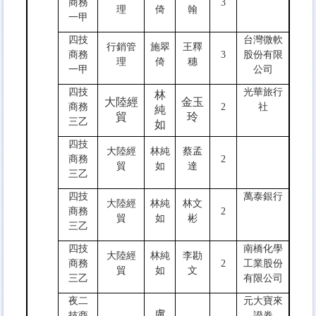
商務
3
理
倚
翰
一甲
四技
台灣微軟
行銷管
施翠
王釋
商務
3
股份有限
理
倚
穗
一甲
公司
四技
光華旅行
林
大陸經
金玉
商務
2
社
純
貿
玲
三乙
如
四技
大陸經
林純
蔡孟
商務
2
貿
如
達
三乙
四技
萬泰銀行
大陸經
林純
林文
商務
2
貿
如
彬
三乙
四技
南橋化學
大陸經
林純
李勘
商務
2
工業股份
貿
如
文
三乙
有限公司
夜二
元大寶來
盧
技商
證券