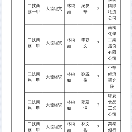
二技商
林純
紀炎
國際
大陸經貿
3
務一甲
如
華
物流
公司
南橋
化學
二技商
林純
李勘
工業
大陸經貿
3
務一甲
如
文
股份
有限
公司
中華
二技商
林純
劉孟
經濟
大陸經貿
3
務一甲
如
俊
研究
院
聯夏
二技商
林純
鄭建
食品
大陸經貿
2
務一甲
如
澤
工業
公司
二技商
林純
林文
萬泰
大陸經貿
3
務一甲
如
彬
銀行