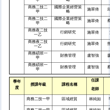
商務二技二
國際企業經營策
施翠倚
略
甲
商務二技二
國際企業經營策
施翠倚
略
甲
商務夜二技
行銷研究
施翠倚
一乙
商務夜二技
行銷研究
施翠倚
一乙
商務碩班一
財務管理
盧智強
甲
商務碩班一
財務管理
盧智強
甲
任課
學年
授課年級
課程名稱
度
老師
商務二技一甲
區域經貿
林純如
商務二技一甲
區域經貿
林純如