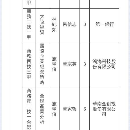
甲
商
務
大
林
二
陸
純
呂信志
3
第一銀行
技
經
如
一
貿
甲
國
商
際
務
企
施
四
業
鴻海科技股
翠
黃宗英
3
技
經
份有限公司
倚
三
營
甲
策
略
商
務
全
夜
球
施
華南金創投
二
產
翠
黃家哲
6
股份有限公
技
業
倚
司
一
分
合
析
選