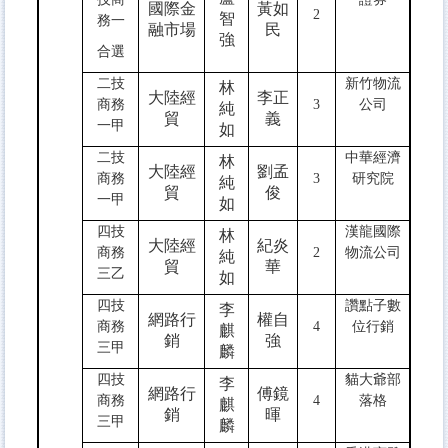
國際金
黃如
2
智
務一
融市場
民
強
合選
二技
新竹物流
林
大陸經
李正
商務
3
公司
純
貿
義
一甲
如
二技
中華經濟
林
大陸經
劉孟
商務
3
研究院
純
貿
俊
一甲
如
四技
漢龍國際
林
大陸經
紀炎
商務
2
物流公司
純
貿
華
三乙
如
四技
讚點子數
李
網路行
權自
商務
4
位行銷
麒
銷
強
三甲
麟
四技
貓大爺部
李
網路行
傅鏡
商務
4
落格
麒
銷
暉
三甲
麟