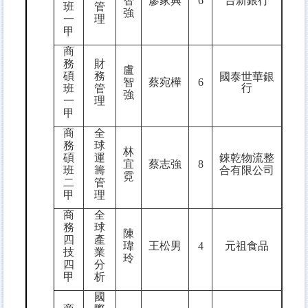
智
廖家興
6
台新銀行
班
管
強
一
理
甲
商
務
財
盧
碩
務
國泰世華銀
智
蔡宛樺
6
行
班
管
強
一
理
甲
商
全
務
球
林
碩
運
錸乾物流整
宜
蔡志強
8
班
籌
合有限公司
霓
二
管
甲
理
商
全
務
球
陳
四
產
瑋
王松男
4
元祖食品
技
業
玲
四
分
甲
析
國