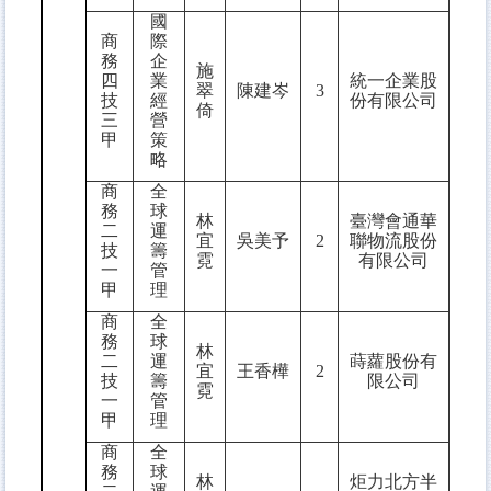
國
商
際
務
企
施
四
業
統一企業股
翠
陳建岑
3
技
經
份有限公司
倚
三
營
甲
策
略
商
全
務
球
林
臺灣會通華
二
運
宜
吳美予
2
聯物流股份
技
籌
霓
有限公司
一
管
甲
理
商
全
務
球
林
二
運
蒔蘿股份有
宜
王香樺
2
技
籌
限公司
霓
一
管
甲
理
商
全
務
球
林
炬力北方半