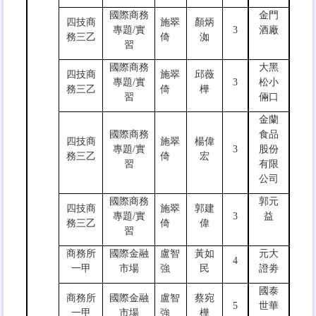
國際商務
金門
四技商
施翠
顏炳
專題/實
3
酒廠
務三乙
倚
洳
習
國際商務
大黑
四技商
施翠
邱薇
專題/實
3
松小
務三乙
倚
樺
習
倆口
金蘭
國際商務
食品
四技商
施翠
楊偉
專題/實
3
股份
務三乙
倚
宏
習
有限
公司
國際商務
郭元
四技商
施翠
郭建
專題/實
3
益
務三乙
倚
偉
習
商務所
國際金融
盧智
黃如
元大
4
一甲
市場
強
民
證劵
國泰
商務所
國際金融
盧智
蔡宛
5
世華
一甲
市場
強
樺