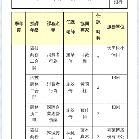
銀行
任
任課
課
學年
授課
課程名
協同
服務單位
度
年級
稱
專家
老師
時
數
四技
大黑松小
商務
消費者
施翠
邱薇
倆口
2
二合
行為
倚
樺
開
四技
IBM
商務
消費者
施翠
黃國
2
二合
行為
倚
柱
開
商務
國際企
IBM
施翠
蔡佳
所二
業經營
3
倚
翰
甲
策略
四技
藤本
喜萊博股
區域經
林純
商務
真木
2
份有限公