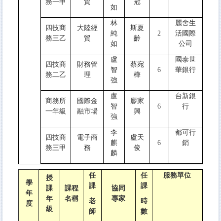
務一甲
貿
冠
如
林
麗舍生
四技商
大陸經
斯夏
純
2
活國際
務三乙
貿
齡
如
公司
盧
國泰世
四技商
財務管
蔡宛
智
6
華銀行
務二乙
理
樺
強
盧
台新銀
商務所
國際金
廖家
智
6
行
一年級
融市場
興
強
李
都可行
四技商
電子商
盧天
麒
6
銷
務三甲
務
俊
麟
任
任
服務單位
授
學
課
課
課
課程
協同
年
年
名稱
專家
老
時
度
級
師
數