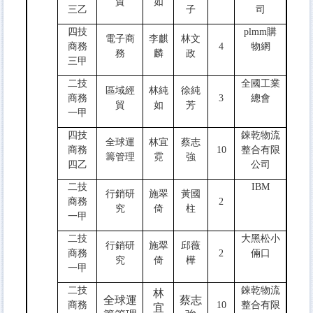
貿
如
三乙
子
司
四技
plmm購
電子商
李麒
林文
商務
4
物網
務
麟
政
三甲
二技
全國工業
區域經
林純
徐純
商務
3
總會
貿
如
芳
一甲
四技
錸乾物流
全球運
林宜
蔡志
商務
10
整合有限
籌管理
霓
強
四乙
公司
二技
IBM
行銷研
施翠
黃國
商務
2
究
倚
柱
一甲
二技
大黑松小
行銷研
施翠
邱薇
商務
2
倆口
究
倚
樺
一甲
二技
錸乾物流
林
全球運
蔡志
商務
10
整合有限
宜