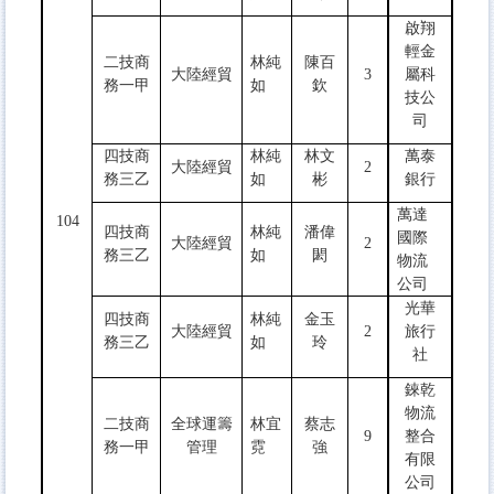
啟翔
輕金
二技商
林純
陳百
大陸經貿
3
屬科
務一甲
如
欽
技公
司
四技商
林純
林文
萬泰
大陸經貿
2
務三乙
如
彬
銀行
萬達
104
四技商
林純
潘偉
國際
大陸經貿
2
務三乙
如
閎
物流
公司
光華
四技商
林純
金玉
大陸經貿
2
旅行
務三乙
如
玲
社
錸乾
物流
二技商
全球運籌
林宜
蔡志
9
整合
務一甲
管理
霓
強
有限
公司