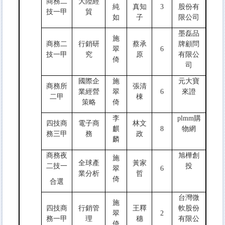
商務二
大陸經
純
真知
3
股份有
技一甲
貿
如
子
限公司
墨磊品
施
商務二
行銷研
蔡承
牌顧問
翠
6
技一甲
究
原
有限公
倚
司
國際企
施
元大寶
商務所
張清
業經營
翠
6
來證
二甲
棟
策略
倚
李
plmm購
四技商
電子商
林文
麒
8
物網
務三甲
務
政
麟
商務夜
旭樺創
施
全球產
黃家
二技一
投
翠
6
業分析
哲
倚
合選
台灣微
施
四技商
行銷管
王釋
軟股份
翠
2
務一甲
理
穗
有限公
倚