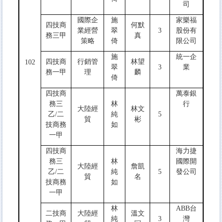
司
國際企
施
家樂福
四技商
何默
業經營
翠
3
股份有
務三甲
真
策略
倚
限公司
施
統一企
四技商
行銷管
林望
102
翠
3
業
務一甲
理
麟
倚
四技商
萬泰銀
務三
林
行
大陸經
林文
乙/二
純
5
貿
彬
技商務
如
一甲
四技商
海力捷
務三
林
國際開
大陸經
詹凱
乙/二
純
5
發公司
貿
名
技商務
如
一甲
林
ABB台
二技商
大陸經
溫文
純
3
灣