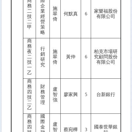
商
際
務
企
施
二
業
家樂福股份
翠
何默真
6
技
經
有限公司
倚
二
營
甲
策
略
商
務
行
夜
施
柏克市場研
銷
二
翠
黃仲
6
究顧問股份
研
技
倚
有限公司
究
一
乙
商
務
財
盧
四
務
智
廖家興
5
台新銀行
技
管
強
二
理
乙
商
國
務
際
盧
四
金
國泰世華銀
智
蔡宛樺
3