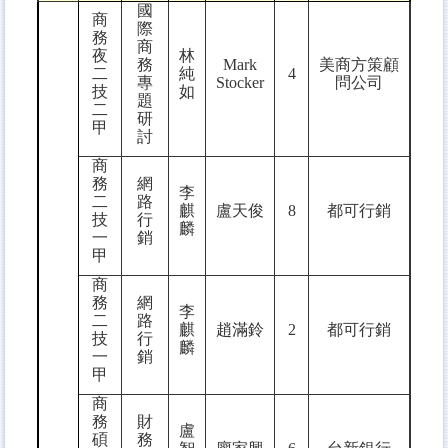
國
商
際
務
商
夜
林
務
Mark
美商方策顧
二
純
4
專
Stocker
問公司
技
如
題
二
研
甲
討
商
務
網
李
二
路
麒
盧天俊
8
都可行銷
技
行
麟
一
銷
甲
商
務
網
李
二
路
麒
趙滿鈴
2
都可行銷
技
行
麟
一
銷
甲
商
務
財
盧
碩
務