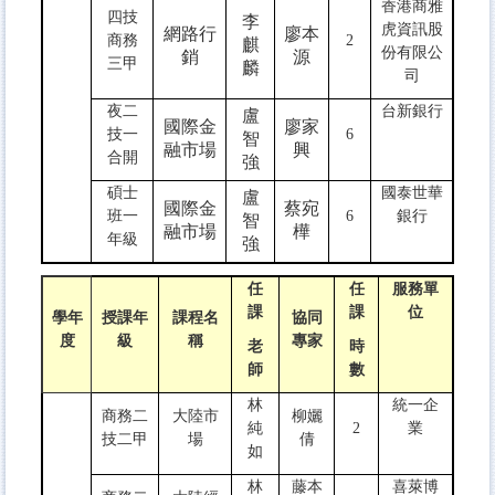
香港商雅
四技
李
虎資訊股
網路行
廖本
商務
2
麒
份有限公
銷
源
三甲
麟
司
夜二
台新銀行
盧
國際金
廖家
技一
6
智
融市場
興
合開
強
碩士
國泰世華
盧
國際金
蔡宛
班一
6
銀行
智
融市場
樺
年級
強
任
任
服務單
課
課
位
學年
授課年
課程名
協同
度
級
稱
專家
老
時
師
數
林
統一企
商務二
大陸市
柳孋
純
2
業
技二甲
場
倩
如
林
藤本
喜萊博