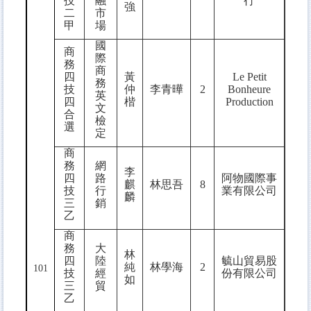
技
融
行
強
二
市
甲
場
國
商
際
務
商
四
黃
Le Petit
務
技
仲
李青曄
2
Bonheure
英
四
楷
Production
文
合
檢
選
定
商
務
網
李
四
路
阿物國際事
麒
林思吾
8
技
行
業有限公司
麟
三
銷
乙
商
務
大
林
四
陸
毓山貿易股
純
林學海
2
101
技
經
份有限公司
如
三
貿
乙