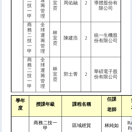
二
運
宜
周佑融
2
導體股份有
技
籌
霓
限公司
一
管
甲
理
商
全
務
球
林
二
運
統一生機股
宜
陳建浩
2
技
籌
份有限公司
霓
一
管
甲
理
商
全
務
球
林
二
運
華碩電子股
宜
郭士菁
2
技
籌
份有限公司
霓
一
管
甲
理
任課
學年
授課年級
課程名稱
度
老師
商務二技一
Ra
區域經貿
林純如
甲
Pa