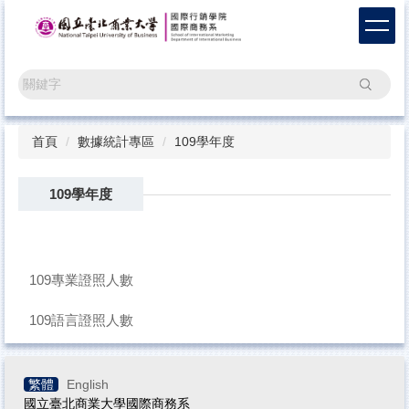
跳
到
主
要
搜尋
內
容
區
首頁
數據統計專區
109學年度
109學年度
109專業證照人數
109語言證照人數
繁體
English
國立臺北商業大學國際商務系